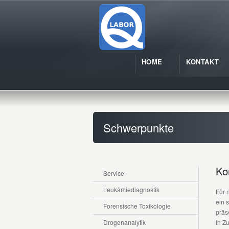
HOME
KONTAKT
Schwerpunkte
Ko
Service
Leukämiediagnostik
Für 
ein 
Forensische Toxikologie
präs
Drogenanalytik
In Z