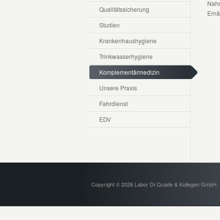
Nahr
Qualitätssicherung
Ernä
Studien
Krankenhaushygiene
Trinkwasserhygiene
Komplementärmedizin
Unsere Praxis
Fahrdienst
EDV
Copyright © 2026 Labor Dr.Quade & Kollegen GmbH