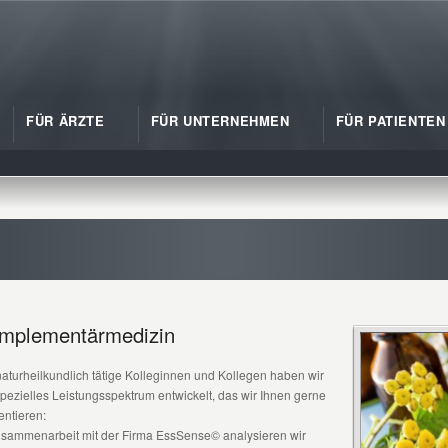
FÜR ÄRZTE
FÜR UNTERNEHMEN
FÜR PATIENTEN
mplementärmedizin
naturheilkundlich tätige Kolleginnen und Kollegen haben wir
spezielles Leistungsspektrum entwickelt, das wir Ihnen gerne
entieren:
usammenarbeit mit der Firma EssSense© analysieren wir