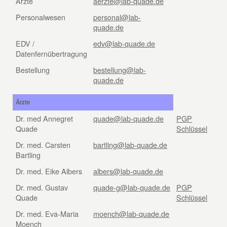
Ärzte
aerzte@lab-quade.de
Personalwesen
personal@lab-
quade.de
EDV /
edv@lab-quade.de
Datenfernübertragung
Bestellung
bestellung@lab-
quade.de
Ärzte
Dr. med Annegret
quade@lab-quade.de
PGP
Quade
Schlüssel
Dr. med. Carsten
bartling@lab-quade.de
Bartling
Dr. med. Eike Albers
albers@lab-quade.de
Dr. med. Gustav
quade-g@lab-quade.de
PGP
Quade
Schlüssel
Dr. med. Eva-Maria
moench@lab-quade.de
Moench