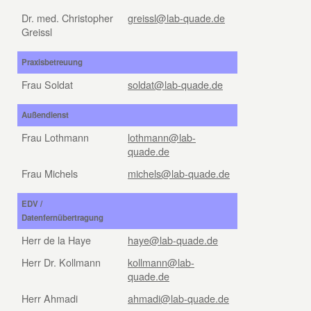
Dr. med. Christopher
greissl@lab-quade.de
Greissl
Praxisbetreuung
Frau Soldat
soldat@lab-quade.de
Außendienst
Frau Lothmann
lothmann@lab-
quade.de
Frau Michels
michels@lab-quade.de
EDV /
Datenfernübertragung
Herr de la Haye
haye@lab-quade.de
Herr Dr. Kollmann
kollmann@lab-
quade.de
Herr Ahmadi
ahmadi@lab-quade.de