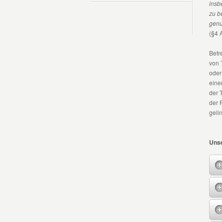
insb
zu b
genu
(§4 
Betr
von 
oder
eine
der 
der 
geli
Unse