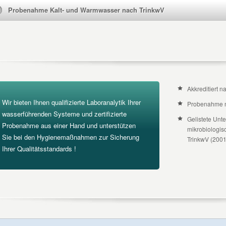
Probenahme Kalt- und Warmwasser nach TrinkwV
Akkreditiert 
Wir bieten Ihnen qualifizierte Laboranalytik Ihrer
Probenahme 
wasserführenden Systeme und zertifizierte
Gelistete Unt
Probenahme aus einer Hand und unterstützen
mikrobiologis
Sie bei den Hygienemaßnahmen zur Sicherung
TrinkwV (2001
Ihrer Qualitätsstandards !