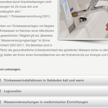
esondere durch Krankheitserreger nicht
esorgen ist. Es muss rein und
sstauglich sein."
Absatz 1 Trinkwasserverordnung 2001)
eiber von Trinkwasseranlagen mit Abgabe
Trinkwasser im Rahmen einer öffentlichen
 gewerblichen Tätigkeit gilt als „Betreiber
r Wasserversorgungsanlage“ im Sinne
TrinkwV 2001/2011. Die Betreiber sind in
Pflicht, die gesundheitliche Unbedenklichkeit des gelieferten Wassers sicher zu s
ngt, bieten wir Ihnen einen Komplettservice von der Entnahme bis zur Analyse und I
re Leistungen:
Trinkwasserinstallationen in Gebäuden kalt und warm
Legionellen
Wasseruntersuchungen in medizinischen Einrichtungen