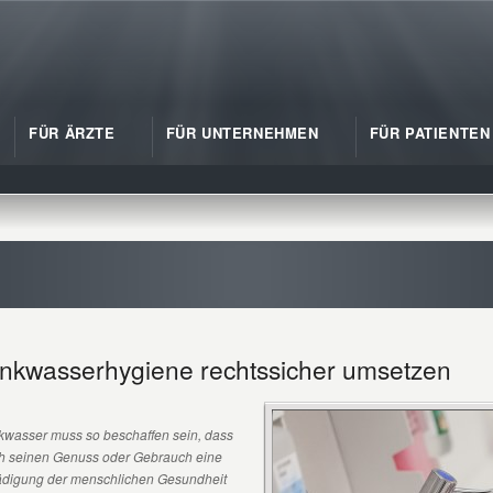
FÜR ÄRZTE
FÜR UNTERNEHMEN
FÜR PATIENTEN
inkwasserhygiene rechtssicher umsetzen
nkwasser muss so beschaffen sein, dass
h seinen Genuss oder Gebrauch eine
digung der menschlichen Gesundheit