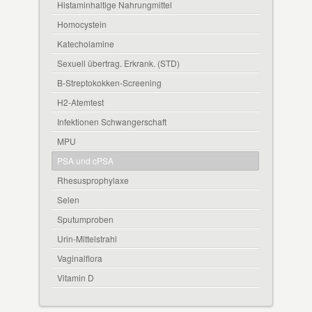
Histaminhaltige Nahrungmittel
Homocystein
Katecholamine
Sexuell übertrag. Erkrank. (STD)
B-Streptokokken-Screening
H2-Atemtest
Infektionen Schwangerschaft
MPU
PSA und cPSA
Rhesusprophylaxe
Selen
Sputumproben
Urin-Mittelstrahl
Vaginalflora
Vitamin D