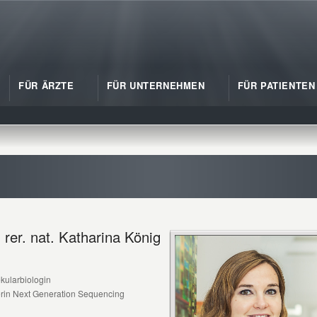
FÜR ÄRZTE
FÜR UNTERNEHMEN
FÜR PATIENTEN
. rer. nat. Katharina König
kularbiologin
erin Next Generation Sequencing