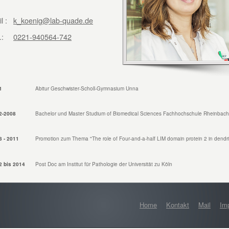
l :
k_koenig@lab-quade.de
.:
0221-940564-742
1
Abitur Geschwister-Scholl-Gymnasium Unna
2-2008
Bachelor und Master Studium of Biomedical Sciences Fachhochschule Rheinbach
8 - 2011
Promotion zum Thema "The role of Four-and-a-half LIM domain protein 2 in dendritic
2 bis 2014
Post Doc am Institut für Pathologie der Universität zu Köln
Home
Kontakt
Mail
Im