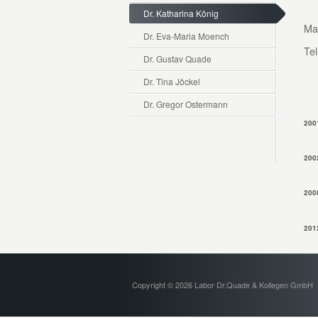
Dr. Katharina König
Mai
Dr. Eva-Maria Moench
Tel
Dr. Gustav Quade
Dr. Tina Jöckel
Dr. Gregor Ostermann
200
200
200
201
Copyright © 2026 Labor Dr.Quade & Kollegen GmbH