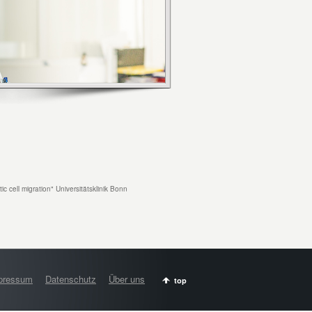
 cell migration" Universitätsklinik Bonn
pressum
Datenschutz
Über uns
top