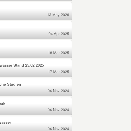
13 May 2026
04 Apr 2025
18 Mar 2025
kwasser Stand 25.02.2025
17 Mar 2025
che Studien
04 Nov 2024
sik
04 Nov 2024
wasser
04 Nov 2024